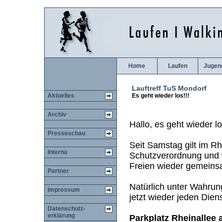
Home
Laufen
Jugen
Lauftreff TuS Mondorf
Aktuelles
Es geht wieder los!!!
Archiv
Hallo, es geht wieder lo
Presseschau
Seit Samstag gilt im Rh
Interna
Schutzverordnung und w
Freien wieder gemeinsa
Partner
Natürlich unter Wahru
Impressum
jetzt wieder jeden Dien
Datenschutz-
erklärung
Parkplatz Rheinallee