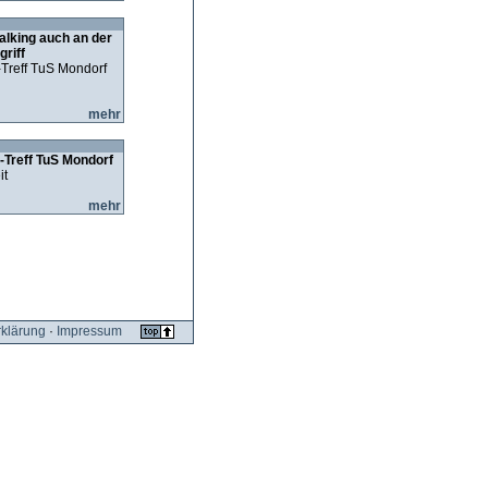
 Walking auch an der
riff
-Treff TuS Mondorf
mehr
-Treff TuS Mondorf
it
mehr
klärung
·
Impressum