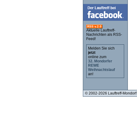
RSS v.2.0
Aktuelle Lauftreff-
Nachrichten als RSS-
Feed!
Melden Sie sich
jetzt
online zum
32. Mondorfer
REWE
Weihnachtslauf
an!
© 2002-2026 Lauftreff-Mondorf