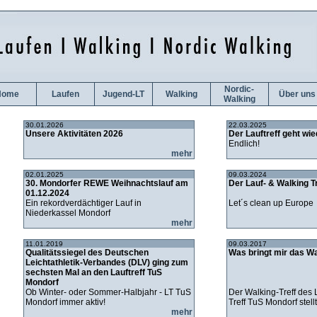
Nordic-
Home
Laufen
Jugend-LT
Walking
Über uns
Walking
30.01.2026
22.03.2025
Unsere Aktivitäten 2026
Der Lauftreff geht wie
Endlich!
mehr
02.01.2025
09.03.2024
30. Mondorfer REWE Weihnachtslauf am
Der Lauf- & Walking T
01.12.2024
Ein rekordverdächtiger Lauf in
Let´s clean up Europe
Niederkassel Mondorf
mehr
11.01.2019
09.03.2017
Qualitätssiegel des Deutschen
Was bringt mir das W
Leichtathletik-Verbandes (DLV) ging zum
sechsten Mal an den Lauftreff TuS
Mondorf
Ob Winter- oder Sommer-Halbjahr - LT TuS
Der Walking-Treff des 
Mondorf immer aktiv!
Treff TuS Mondorf stellt
mehr