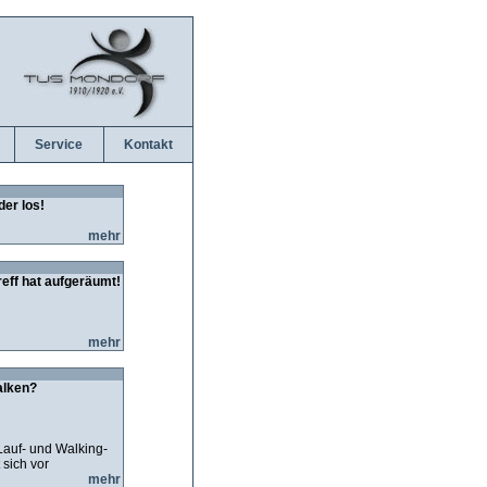
Service
Kontakt
der los!
mehr
reff hat aufgeräumt!
mehr
alken?
Lauf- und Walking-
 sich vor
mehr