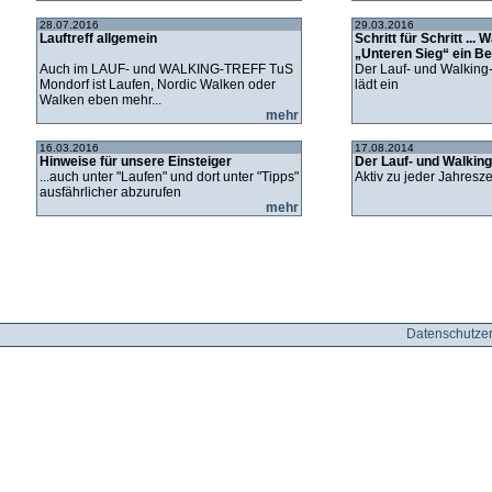
28.07.2016
29.03.2016
Lauftreff allgemein
Schritt für Schritt ...
„Unteren Sieg“ ein Beg
Auch im LAUF- und WALKING-TREFF TuS
Der Lauf- und Walking
Mondorf ist Laufen, Nordic Walken oder
lädt ein
Walken eben mehr...
mehr
16.03.2016
17.08.2014
Hinweise für unsere Einsteiger
Der Lauf- und Walking
...auch unter "Laufen" und dort unter "Tipps"
Aktiv zu jeder Jahresze
ausfährlicher abzurufen
mehr
Datenschutzer