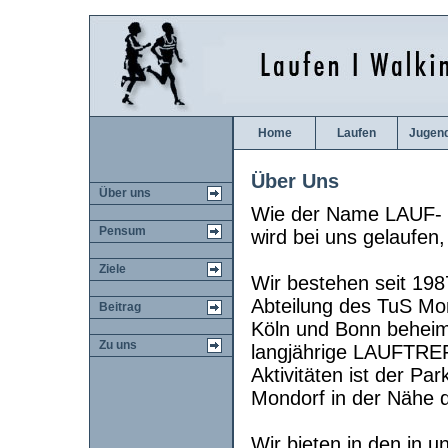
Home
Laufen
Jugen
Über Uns
Über uns
Wie der Name LAUF-
Pensum
wird bei uns gelaufen,
Ziele
Wir bestehen seit 1987
Abteilung des TuS Mon
Beitrag
Köln und Bonn beheima
Zu uns
langjährige LAUFTREFF
Aktivitäten ist der Pa
Mondorf in der Nähe d
Wir bieten in den in u