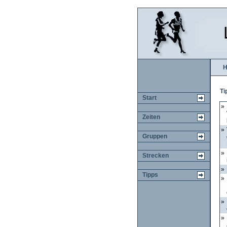
H
Ti
Start
»
Zeiten
»
Gruppen
»
Strecken
»
Tipps
»
»
»