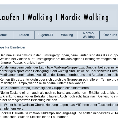
Nordic-
ome
Laufen
Jugend-LT
Walking
Über uns
Walking
pps für Einsteiger
Beginne ausnahmslos in den Einsteigergruppen, beim Laufen sind dies die Grupp
Walken heißt diese nur "Einsteigergruppe" um das eigene Leistungsvermögen zu te
längerer Pause, Krankheit usw.
Vorstellung beim Leiter der Lauf- bzw. Walking-Gruppe bzw. Gruppenbetreuer mit 
derzeitigen sportlichen Betätigung. Sehr wichtig sind Hinweise über schwere Erk
Medikamenteneinnahme. Ausfüllen des Kennenlernbogens und Abgabe beim Leite
Keinen Ehrgeiz entwickeln oder sich durch die Gruppe zu schnellerem Tempo provo
im richtigen Tempo, wenn Sie sichdabei unterhalten können.
Bei zu hohem Tempo, frühzeitig den Gruppenleiter informieren
Nie im Zustand einer - auch als noch so banal angesehenen - Erkältungskrankheit,
Erkrankung unter voller Belastung laufen. Auch noch acht Tage nach Genesung in 
einer herabgesetzten Belastung bleiben.
Im Winter helle (weisse) Oberbekleidung tragen, das Mitführen einer Taschenlampe 
empfehlenswert.
Lockere Dauerläufe im Wohlfühltempo sind angesagt und sollten mindestens 70 Pr
ausmachen. Suchen Sie sich einen Laufpartner.